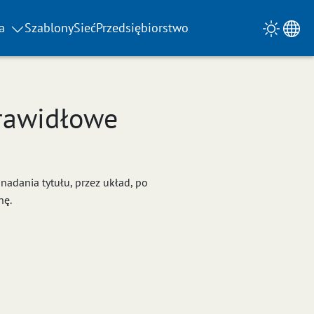
a
Szablony
Sieć
Przedsiębiorstwo
prawidłowe
nadania tytułu, przez układ, po
nę.