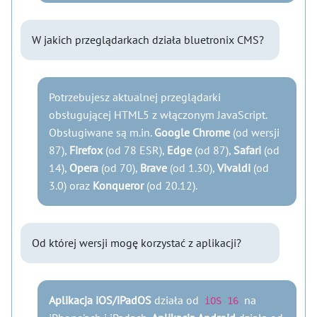
W jakich przeglądarkach działa bluetronix CMS?
Potrzebujesz aktualnej przeglądarki
obsługującej HTML5 z włączonym JavaScript.
Obsługiwane są m.in.
Google Chrome
(od wersji
87),
Firefox
(od 78 ESR),
Edge
(od 87),
Safari
(od
14),
Opera
(od 70),
Brave
(od 1.30),
Vivaldi
(od
3.0) oraz
Konqueror
(od 20.12).
Od której wersji mogę korzystać z aplikacji?
Aplikacja iOS/iPadOS
działa od
na
iOS 16