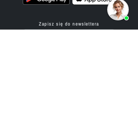
Zapisz się do newslettera
Produkty
Oferta
Aplikacja do tworzenia stron
Usługi programistyczne
internetowych
Ceny / Taryfy
Aplikacja do budowy sklepu
Projekty korporacyjne
internetowego
Opinie
Firma
Sieć ekspertów
Partnerzy
Historia (od 2002)
bluetronix dla agencji
Kariera / Praca
Program resellerski