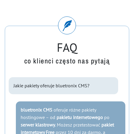
FAQ
co klienci często nas pytają
Jakie pakiety oferuje bluetronix CMS?
bluetronix CMS
oferuje różne pakiety
hostingowe – od
pakietu internetowego
po
serwer klastrowy
. Możesz przetestować
pakiet
internetowy Free
przez 10 dni za darmo, a