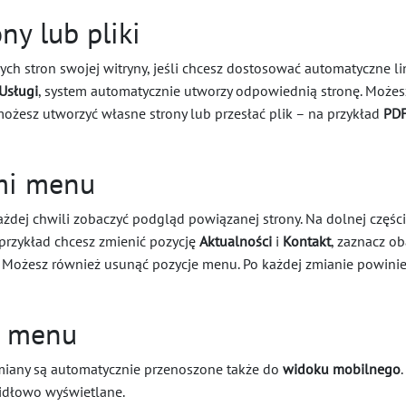
ny lub pliki
ych stron swojej witryny, jeśli chcesz dostosować automatyczne 
Usługi
, system automatycznie utworzy odpowiednią stronę. Możesz
możesz utworzyć własne strony lub przesłać plik – na przykład
PD
mi menu
żdej chwili zobaczyć podgląd powiązanej strony. Na dolnej częś
 przykład chcesz zmienić pozycję
Aktualności
i
Kontakt
, zaznacz ob
. Możesz również usunąć pozycje menu. Po każdej zmianie powini
z menu
miany są automatycznie przenoszone także do
widoku mobilnego
idłowo wyświetlane.