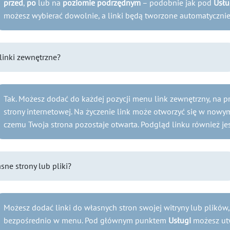
przed
,
po
lub na
poziomie podrzędnym
– podobnie jak pod
Usłu
możesz wybierać dowolnie, a linki będą tworzone automatycznie
linki zewnętrzne?
Tak. Możesz dodać do każdej pozycji menu link zewnętrzny, na pr
strony internetowej. Na życzenie link może otworzyć się w nowym
czemu Twoja strona pozostaje otwarta. Podgląd linku również je
sne strony lub pliki?
Możesz dodać linki do własnych stron swojej witryny lub plików
bezpośrednio w menu. Pod głównym punktem
Usługi
możesz ut