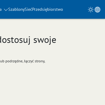
a
Szablony
Sieć
Przedsiębiorstwo
dostosuj swoje
b podrzędne, łączyć strony,