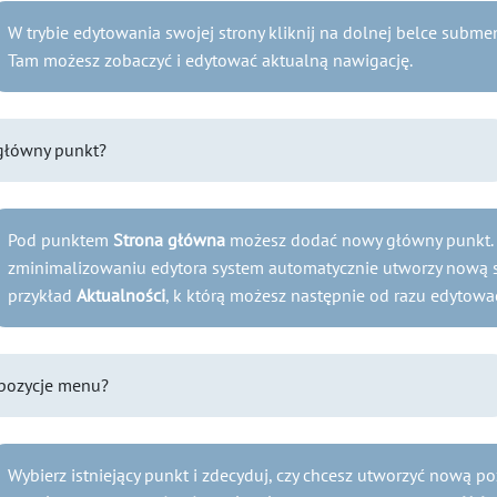
W trybie edytowania swojej strony kliknij na dolnej belce subm
Tam możesz zobaczyć i edytować aktualną nawigację.
główny punkt?
Pod punktem
Strona główna
możesz dodać nowy główny punkt. P
zminimalizowaniu edytora system automatycznie utworzy nową s
przykład
Aktualności
, k którą możesz następnie od razu edytowa
pozycje menu?
Wybierz istniejący punkt i zdecyduj, czy chcesz utworzyć nową p