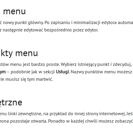
t menu
 nowy punkt główny. Po zapisaniu i minimalizacji edytora automa
sz następnie edytować bezpośrednio przez edytor.
nkty menu
tów menu jest bardzo proste. Wybierz istniejący punkt i zdecydu
nym
– podobnie jak w sekcji
Usługi
. Nazwy punktów menu możesz 
ie musisz się tym martwić.
ętrzne
 linki zewnętrzne, na przykład do innej strony internetowej. Jeśl
rona pozostaje otwarta. Ponadto w każdej chwili możesz zobaczy