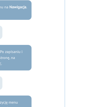
enu na
Nawigacja
.
o zapisaniu i
tronę, na
ć.
ozycję menu