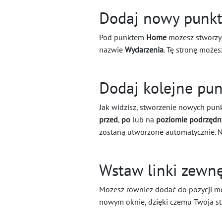
Dodaj nowy punk
Pod punktem
Home
możesz stworzyć
nazwie
Wydarzenia
. Tę stronę może
Dodaj kolejne pu
Jak widzisz, stworzenie nowych punk
przed
,
po
lub na
poziomie podrzęd
zostaną utworzone automatycznie. N
Wstaw linki zewn
Możesz również dodać do pozycji menu
nowym oknie, dzięki czemu Twoja st