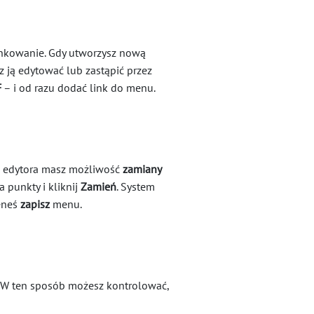
linkowanie. Gdy utworzysz nową
 ją edytować lub zastąpić przez
F
– i od razu dodać link do menu.
ci edytora masz możliwość
zamiany
a punkty i kliknij
Zamień
. System
eneś
zapisz
menu.
. W ten sposób możesz kontrolować,