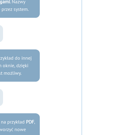
gami
. Nazwy
 przez system.
zykład do innej
 oknie, dzięki
st możliwy.
, na przykład
PDF
,
worzyć nowe