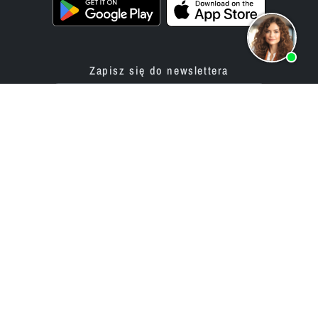
Zapisz się do newslettera
Produkty
Oferta
Aplikacja do tworzenia stron
Usługi programistyczne
internetowych
Ceny / Taryfy
Aplikacja do budowy sklepu
Projekty korporacyjne
internetowego
Opinie
Firma
Sieć ekspertów
Partnerzy
Historia (od 2002)
bluetronix dla agencji
Kariera / Praca