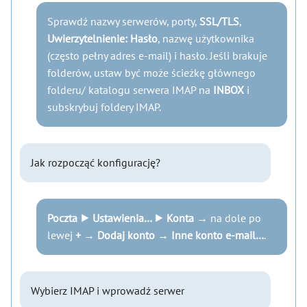
Sprawdź nazwy serwerów, porty,
SSL/TLS
,
Uwierzytelnienie: Hasło
, nazwę użytkownika
(często pełny adres e-mail) i hasło. Jeśli brakuje
folderów, ustaw być może ścieżkę głównego
folderu/ katalogu serwera IMAP na
INBOX
i
subskrybuj foldery IMAP.
Jak rozpocząć konfigurację?
Poczta ⯈ Ustawienia… ⯈ Konta
→ na dole po
lewej
+
→
Dodaj konto
→
Inne konto e-mail…
.
Wybierz IMAP i wprowadź serwer