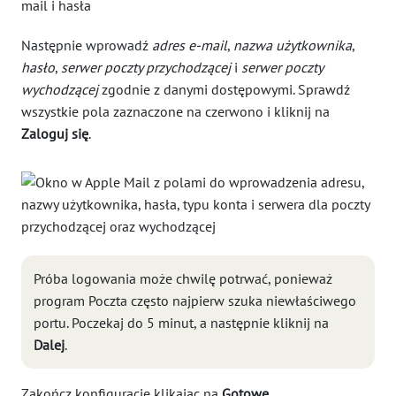
Następnie wprowadź
adres e-mail
,
nazwa użytkownika
,
hasło
,
serwer poczty przychodzącej
i
serwer poczty
wychodzącej
zgodnie z danymi dostępowymi. Sprawdź
wszystkie pola zaznaczone na czerwono i kliknij na
Zaloguj się
.
Próba logowania może chwilę potrwać, ponieważ
program Poczta często najpierw szuka niewłaściwego
portu. Poczekaj do 5 minut, a następnie kliknij na
Dalej
.
Zakończ konfigurację klikając na
Gotowe
.