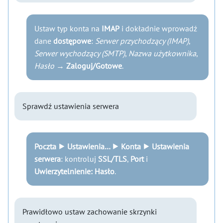
Ustaw typ konta na
IMAP
i dokładnie wprowadź
dane
dostępowe
:
Serwer przychodzący (IMAP)
,
Serwer wychodzący (SMTP)
,
Nazwa użytkownika
,
Hasło
→
Zaloguj/Gotowe
.
Sprawdź ustawienia serwera
Poczta ⯈ Ustawienia… ⯈ Konta ⯈ Ustawienia
serwera
: kontroluj
SSL/TLS
,
Port
i
Uwierzytelnienie: Hasło
.
Prawidłowo ustaw zachowanie skrzynki