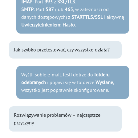
IMAP
: Port
993
z
SSL/TLS
.
SMTP
: Port
587
(lub
465
, w zależności od
danych dostępowych) z
STARTTLS/SSL
i aktywną
Uwierzytelnieniem: Hasło
.
Jak szybko przetestować, czy wszystko działa?
Wyślij sobie e-mail. Jeśli dotrze do
folderu
odebranych
i pojawi się w folderze
Wysłane
,
wszystko jest poprawnie skonfigurowane.
Rozwiązywanie problemów – najczęstsze
przyczyny