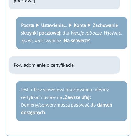
pocztowej
Poczta ⯈ Ustawienia… ⯈ Konta ⯈ Zachowanie
skrzynki pocztowej
: dla
Wersje robocze
,
Wysłane
,
Spam
,
Kosz
wybierz „
Na serwerze
“.
Powiadomienie o certyfikacie
Jeśli ufasz serwerowi pocztowemu: otwórz
certyfikat i ustaw na „
Zawsze ufaj
“.
Domeny/serwery muszą pasować do
danych
dostępnych
.