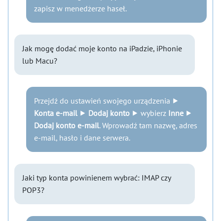
zapisz w menedżerze haseł.
Jak mogę dodać moje konto na iPadzie, iPhonie
lub Macu?
Przejdź do ustawień swojego urządzenia ⯈
Konta e-mail
⯈
Dodaj konto
⯈ wybierz
Inne
⯈
Dodaj konto e-mail
. Wprowadź tam nazwę, adres
e-mail, hasło i dane serwera.
Jaki typ konta powinienem wybrać: IMAP czy
POP3?