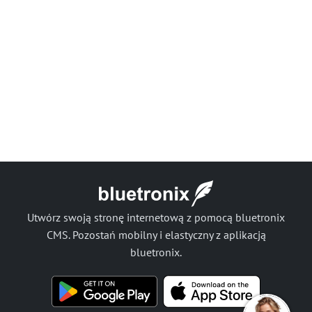
Utwórz swoją stronę internetową z pomocą bluetronix
CMS. Pozostań mobilny i elastyczny z aplikacją
bluetronix.