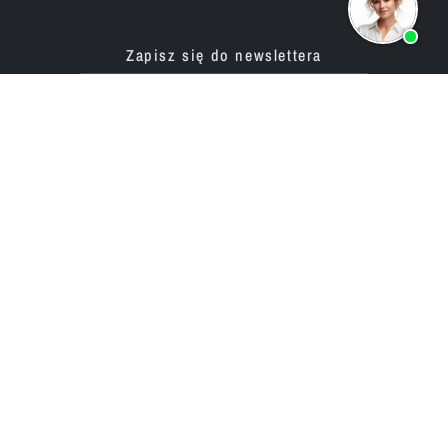
Zapisz się do newslettera
Produkty
Oferta
Aplikacja do tworzenia stron
Usługi programistyczne
internetowych
Ceny / Taryfy
Aplikacja do budowy sklepu
Projekty korporacyjne
internetowego
Opinie
Firma
Sieć ekspertów
Partnerzy
Historia (od 2002)
bluetronix dla agencji
Kariera / Praca
Program resellerski
Relacje z inwestorami