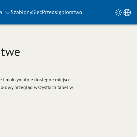
a
Szablony
Sieć
Przedsiębiorstwo
atwe
te i maksymalnie dostępne miejsce
gółowy przegląd wszystkich tabel w